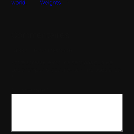
world!
Weights
→
Commentaires
Laisser un commentaire
Votre adresse e-mail ne sera pas publiée.
Les champs obligatoires sont indiqués avec
*
Commentaire
*