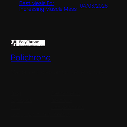
Best Meals For
04/03/2026
Increasing Muscle Mass
Polichrone
Maison de projets artistiques et culturels
Blog
Évènements
À propos
Boutique
FAQ
Compositions
Auteurs/autrices
Thèmes