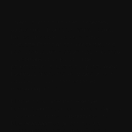
Lorem ipsum dolor sit amet, consectetur
adipiscing elit. Praesent vitae metus odio.
Nam pellentesque turpis at vehicula
vulputate. Etiam dignissim consectetur nibh,
nec suscipit quam interdum vitae. Integer eu
justo ornare, luctus purus ultrices,
pellentesque nisi. Cras sed vulputate purus.
Fusce at elementum dolor, vitae dignissim
odio. Sed tincidunt massa sit amet
malesuada pretium.
Morbi et nisl sit amet neque semper
hendrerit sagittis eget odio. Aenean dapibus
ligula sem, id lacinia libero accumsan in.
Maecenas sagittis dignissim facilisis.
Suspendisse rutrum id urna in faucibus.