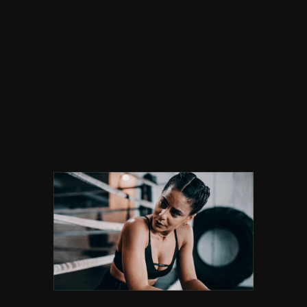
Nunc aliquam nibh mauris, ac faucibus
augue imperdiet id. Fusce accumsan eget
mollis vehicula, metus ex vulputate risus, a
facilisis neque lorem tempor nisl. Vestibulum
et mi erat. Curabitur rhoncus orci nec eros
faucibus tempus. Ut leo quam, feugiat sed
gravida rutrum accumsan ante.