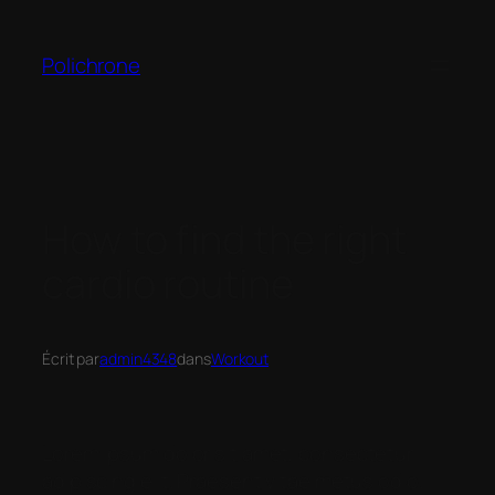
Polichrone
How to find the right
cardio routine
Écrit par
admin4348
dans
Workout
Lorem ipsum dolor sit amet, consectetur
adipiscing elit. Praesent vitae metus odio.