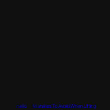
Nulla facilisi. Donec sit amet ornare magna,
sit amet pharetra mauris. Nulla vitae quam et
lectus sollicitudin ultricies
Nunc aliquam nibh mauris, ac faucibus
augue imperdiet id. Fusce accumsan, nisl
eget mollis vehicula, metus ex vulputate
risus, a facilisis neque lorem tempor nisl.
Vestibulum et mi erat. Curabitur rhoncus orci
nec eros faucibus tempus. Ut leo quam,
feugiat sed gravida rutrum accumsan ante.
←
Hello
Mistakes To Avoid When Lifting