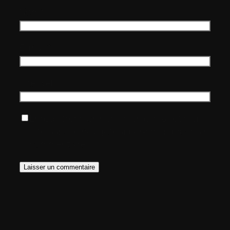
Nom
*
E-mail
*
Site web
Enregistrer mon nom, mon e-mail et mon
site dans le navigateur pour mon prochain
commentaire.