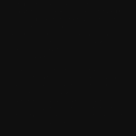
Nam pellentesque turpis at vehicula
vulputate. Etiam dignissim consectetur nibh,
nec suscipit quam interdum vitae. Integer eu
justo ornare, luctus purus ultrices,
pellentesque nisi. Cras sed vulputate purus.
Fusce at elementum dolor, vitae dignissim
odio. Sed tincidunt massa sit amet
malesuada pretium.
Morbi et nisl sit amet neque semper
hendrerit sagittis eget odio. Aenean dapibus
ligula sem, id lacinia libero accumsan in.
Maecenas sagittis dignissim facilisis.
Suspendisse rutrum id urna in faucibus.
Nulla facilisi. Donec sit amet ornare magna,
sit amet pharetra mauris. Nulla vitae quam et
lectus sollicitudin ultricies