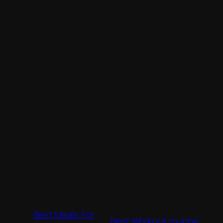
Nulla facilisi. Donec sit amet ornare magna,
sit amet pharetra mauris. Nulla vitae quam et
lectus sollicitudin ultricies
Nunc aliquam nibh mauris, ac faucibus
augue imperdiet id. Fusce accumsan, nisl
eget mollis vehicula, metus ex vulputate
risus, a facilisis neque lorem tempor nisl.
Vestibulum et mi erat. Curabitur rhoncus orci
nec eros faucibus tempus. Ut leo quam,
feugiat sed gravida rutrum accumsan ante.
←
Best Meals For
Best Workout routine