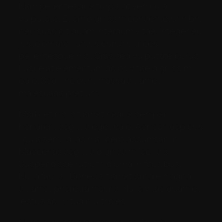
Nam pellentesque turpis at vehicula
vulputate. Etiam dignissim consectetur nibh,
nec suscipit quam interdum vitae. Integer eu
justo ornare, luctus purus ultrices,
pellentesque nisi. Cras sed vulputate purus.
Fusce at elementum dolor, vitae dignissim
odio. Sed tincidunt massa sit amet
malesuada pretium.
Morbi et nisl sit amet neque semper
hendrerit sagittis eget odio. Aenean dapibus
ligula sem, id lacinia libero accumsan in.
Maecenas sagittis dignissim facilisis.
Suspendisse rutrum id urna in faucibus.
Nulla facilisi. Donec sit amet ornare magna,
sit amet pharetra mauris. Nulla vitae quam et
lectus sollicitudin ultricies