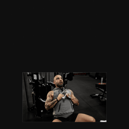
Nunc aliquam nibh mauris, ac faucibus
augue imperdiet id. Fusce accumsan eget
mollis vehicula, metus ex vulputate risus, a
facilisis neque lorem tempor nisl. Vestibulum
et mi erat. Curabitur rhoncus orci nec eros
faucibus tempus. Ut leo quam, feugiat sed
gravida rutrum accumsan ante.