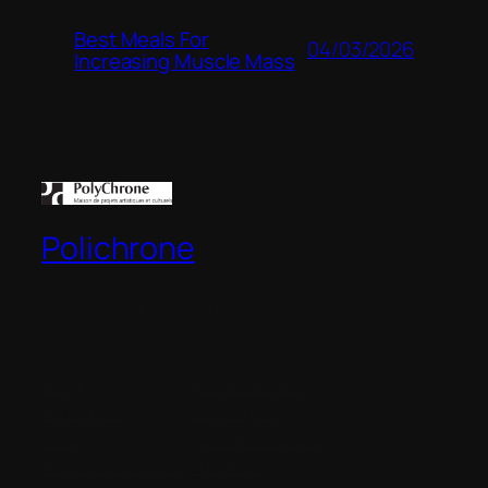
Best Meals For
04/03/2026
Increasing Muscle Mass
Polichrone
Maison de projets artistiques et culturels
Blog
Évènements
À propos
Boutique
FAQ
Compositions
Auteurs/autrices
Thèmes