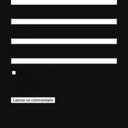
Nom
*
E-mail
*
Site web
Enregistrer mon nom, mon e-mail et mon
site dans le navigateur pour mon prochain
commentaire.