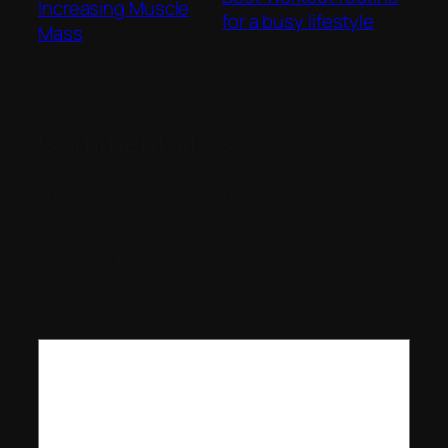
Increasing Muscle
for a busy lifestyle
→
Mass
Commentaires
Laisser un commentaire
Votre adresse e-mail ne sera pas publiée.
Les champs obligatoires sont indiqués avec
*
Commentaire
*