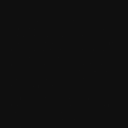
Lorem ipsum dolor sit amet, consectetur
adipiscing elit. Praesent vitae metus odio.
Nam pellentesque turpis at vehicula
vulputate. Etiam dignissim consectetur nibh,
nec suscipit quam interdum vitae. Integer eu
justo ornare, luctus purus ultrices,
pellentesque nisi. Cras sed vulputate purus.
Fusce at elementum dolor, vitae dignissim
odio. Sed tincidunt massa sit amet
malesuada pretium.
Morbi et nisl sit amet neque semper
hendrerit sagittis eget odio. Aenean dapibus
ligula sem, id lacinia libero accumsan in.
Maecenas sagittis dignissim facilisis.
Suspendisse rutrum id urna in faucibus.