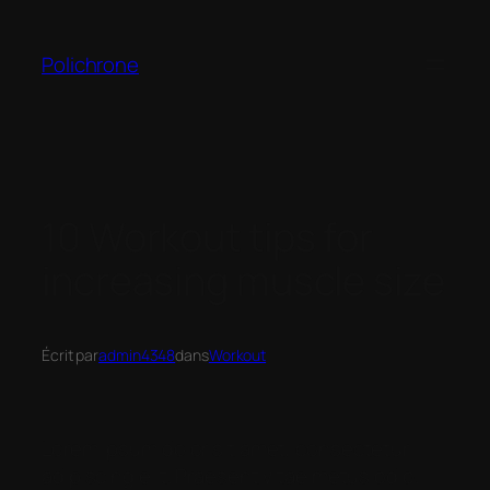
Polichrone
10 Workout tips for
increasing muscle size
Écrit par
admin4348
dans
Workout
Lorem ipsum dolor sit amet, consectetur
adipiscing elit. Praesent vitae metus odio.