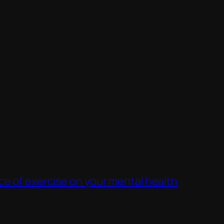
mollis vehicula, metus ex vulputate
ci nec eros faucibus tempus. Ut leo
ce of exercise on your mental health
→