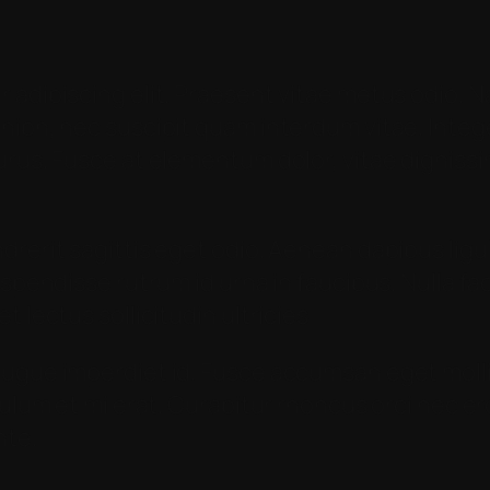
 adipiscing elit. Praesent vitae metus odio. N
ibh, nec suscipit quam interdum vitae. Integer
urus. Fusce at elementum dolor, vitae dignissi
rerit sagittis eget odio. Aenean dapibus ligul
spendisse rutrum id urna in faucibus. Nulla fac
 lectus sollicitudin ultricies
ugue imperdiet id. Fusce accumsan eget mollis
bulum et mi erat. Curabitur rhoncus orci nec 
nte.