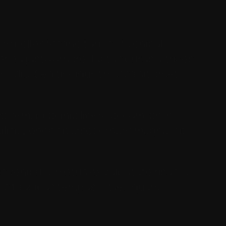
am pellentesque turpis at vehicula
 eu justo ornare, luctus purus ultrices,
m odio. Sed tincidunt massa sit amet
a sem, id lacinia libero accumsan in.
ilisi. Donec sit amet ornare magna, sit
 vehicula, metus ex vulputate risus, a
eros faucibus tempus. Ut leo quam,