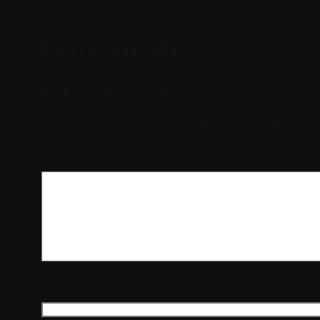
Commentaires
Laisser un commentaire
Votre adresse e-mail ne sera pas publié
Commentaire
*
Nom
*