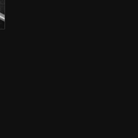
am pellentesque turpis at vehicula
 eu justo ornare, luctus purus ultrices,
m odio. Sed tincidunt massa sit amet
a sem, id lacinia libero accumsan in.
ilisi. Donec sit amet ornare magna, sit