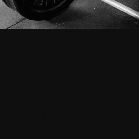
 adipiscing elit. Praesent vitae metus odio. N
ibh, nec suscipit quam interdum vitae. Integer
urus. Fusce at elementum dolor, vitae dignissi
rerit sagittis eget odio. Aenean dapibus ligul
spendisse rutrum id urna in faucibus. Nulla fac
 lectus sollicitudin ultricies