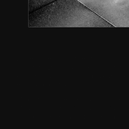
Lorem ipsum dolor sit amet, consectetur
vulputate. Etiam dignissim consectetur n
pellentesque nisi. Cras sed vulputate p
malesuada pretium.
Morbi et nisl sit amet neque semper hend
Maecenas sagittis dignissim facilisis. Su
amet pharetra mauris. Nulla vitae quam et