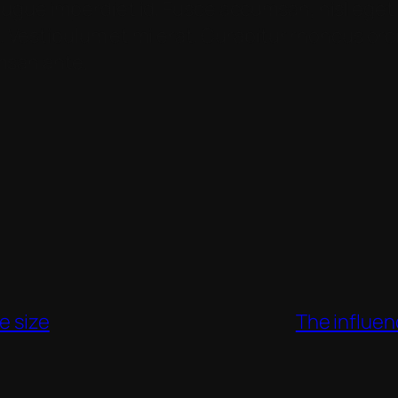
ugue imperdiet id. Fusce accumsan, nisl eget 
sl. Vestibulum et mi erat. Curabitur rhoncus or
msan ante.
e size
The influen