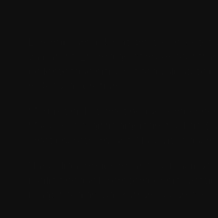
Lorem ipsum dolor sit amet, consectetur
vulputate. Etiam dignissim consectetur n
pellentesque nisi. Cras sed vulputate p
malesuada pretium.
Morbi et nisl sit amet neque semper hend
Maecenas sagittis dignissim facilisis. Su
amet pharetra mauris. Nulla vitae quam et
Nunc aliquam nibh mauris, ac faucibus a
facilisis neque lorem tempor nisl. Vesti
feugiat sed gravida rutrum accumsan a