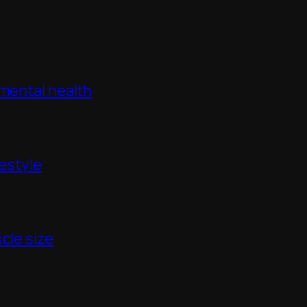
 mental health
festyle
cle size