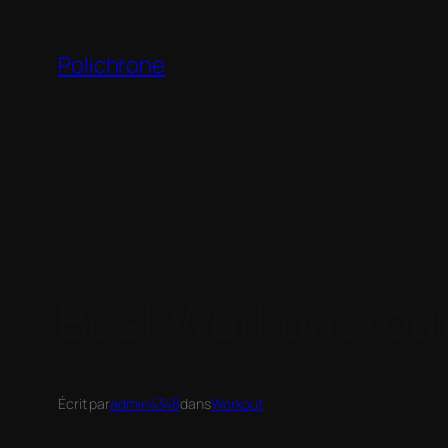
Polichrone
Best Workout routi
Écrit par
admin4348
dans
Workout