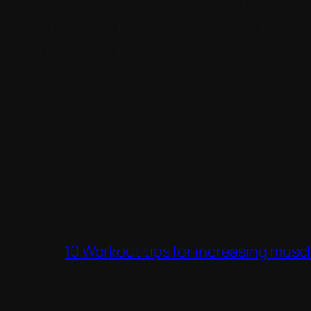
Nunc aliquam nibh mauris, ac faucibus a
risus, a facilisis neque lorem tempor ni
quam, feugiat sed gravida rutrum accu
←
10 Workout tips for increasing muscl