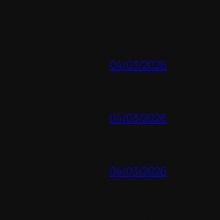
04/03/2026
04/03/2026
04/03/2026